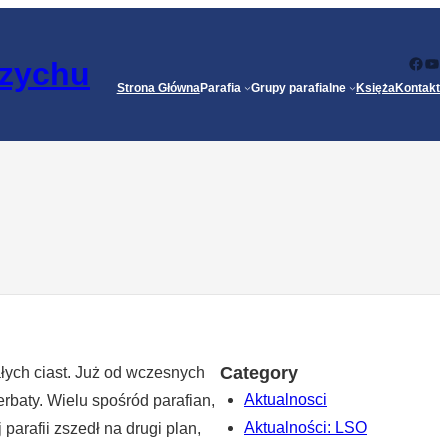
Face
Yo
rzychu
Strona Główna
Parafia
Grupy parafialne
Księża
Kontakt
Category
łych ciast. Już od wczesnych
Aktualnosci
rbaty. Wielu spośród parafian,
Aktualności: LSO
parafii zszedł na drugi plan,