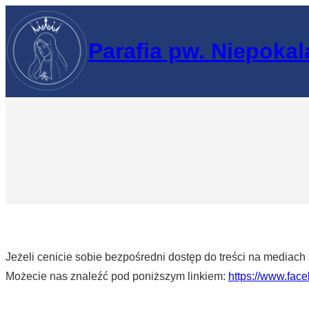
Przejdź
do
Parafia pw. Niepoka
treści
Jeżeli cenicie sobie bezpośredni dostęp do treści na media
Możecie nas znaleźć pod poniższym linkiem:
https://www.fa