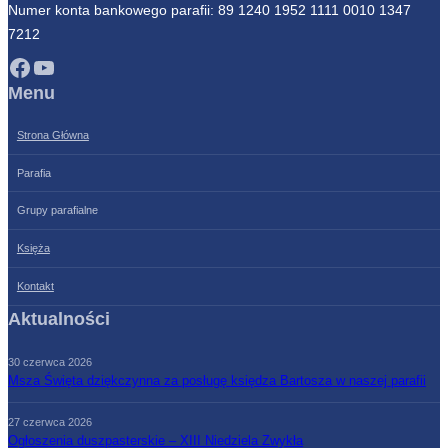
Numer konta bankowego parafii: 89 1240 1952 1111 0010 1347
7212
Facebook
YouTube
Menu
Strona Główna
Parafia
Grupy parafialne
Księża
Kontakt
Aktualności
30 czerwca 2026
Msza Święta dziękczynna za posługę księdza Bartosza w naszej parafii
27 czerwca 2026
Ogłoszenia duszpasterskie – XIII Niedziela Zwykła