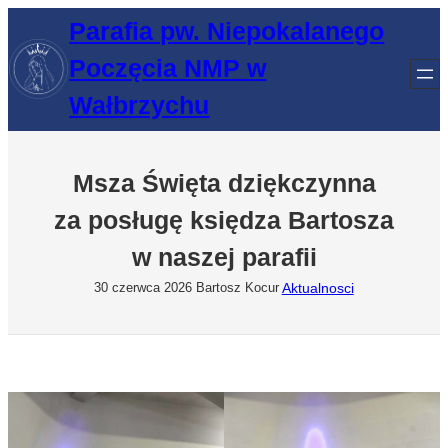
Przejdź
Parafia pw. Niepokalanego
do
Poczęcia NMP w
treści
Wałbrzychu
Msza Święta dziękczynna
za posługę księdza Bartosza
w naszej parafii
Aktualnosci
30 czerwca 2026
Bartosz Kocur