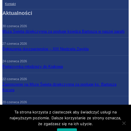
Kontakt
Aktualności
30 czerwca 2026
Msza Święta dziękczynna za posługę księdza Bartosza w naszej parafii
27 czerwca 2026
Ogłoszenia duszpasterskie – XIII Niedziela Zwykła
24 czerwca 2026
Pielgrzymka młodzieży do Krakowa
22 czerwca 2026
Zaproszenie na Mszę Świętą dziękczynną za posługę ks. Bartosza
Kocura
20 czerwca 2026
Ogłoszenia duszpasterskie – XII Niedziela Zwykła
Ta strona korzysta z ciasteczek aby świadczyć usługi na
najwyższym poziomie. Dalsze korzystanie ze strony oznacza,
że zgadzasz się na ich użycie.
Strona Główna
Parafia
Grupy parafialne
Księża
Kontakt