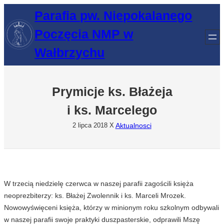
Przejdź
Parafia pw. Niepokalanego
do
Poczęcia NMP w
treści
Wałbrzychu
Prymicje ks. Błażeja
i ks. Marcelego
Aktualnosci
2 lipca 2018
X
W trzecią niedzielę czerwca w naszej parafii zagościli księża
neoprezbiterzy: ks. Błażej Zwolennik i ks. Marceli Mrozek.
Nowowyświęceni księża, którzy w minionym roku szkolnym odbywali
w naszej parafii swoje praktyki duszpasterskie, odprawili Mszę