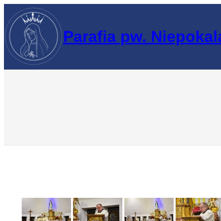
Przejdź
do
Parafia pw. Niepoka
treści