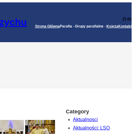
Face
Yo
rzychu
Strona Główna
Parafia
Grupy parafialne
Księża
Kontakt
Category
Aktualnosci
Aktualności: LSO