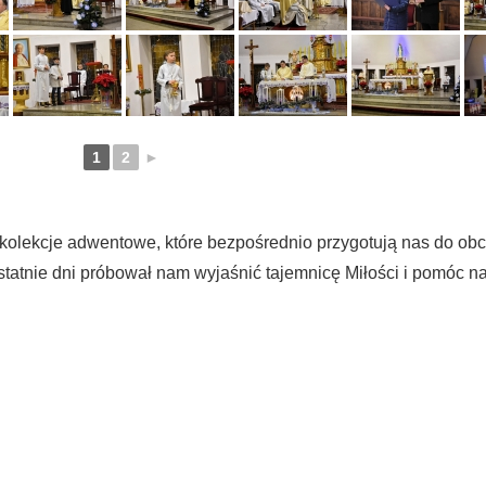
1
2
►
rekolekcje adwentowe, które bezpośrednio przygotują nas do o
statnie dni próbował nam wyjaśnić tajemnicę Miłości i pomóc 