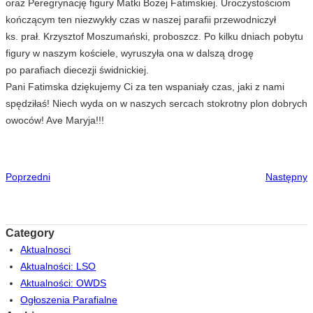
oraz Peregrynację figury Matki Bożej Fatimskiej. Uroczystościom
kończącym ten niezwykły czas w naszej parafii przewodniczył
ks. prał. Krzysztof Moszumański, proboszcz. Po kilku dniach pobytu
figury w naszym kościele, wyruszyła ona w dalszą drogę
po parafiach diecezji świdnickiej.
Pani Fatimska dziękujemy Ci za ten wspaniały czas, jaki z nami
spędziłaś! Niech wyda on w naszych sercach stokrotny plon dobrych
owoców! Ave Maryja!!!
Poprzedni
Następny
Category
Aktualnosci
Aktualności: LSO
Aktualności: OWDS
Ogłoszenia Parafialne