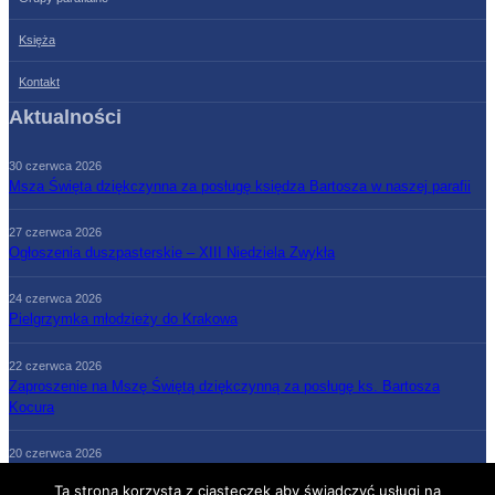
Księża
Kontakt
Aktualności
30 czerwca 2026
Msza Święta dziękczynna za posługę księdza Bartosza w naszej parafii
27 czerwca 2026
Ogłoszenia duszpasterskie – XIII Niedziela Zwykła
24 czerwca 2026
Pielgrzymka młodzieży do Krakowa
22 czerwca 2026
Zaproszenie na Mszę Świętą dziękczynną za posługę ks. Bartosza
Kocura
20 czerwca 2026
Ogłoszenia duszpasterskie – XII Niedziela Zwykła
Ta strona korzysta z ciasteczek aby świadczyć usługi na