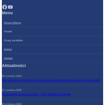
Facebook
YouTube
Menu
Strona Główna
Parafia
Grupy parafialne
Księża
Kontakt
Aktualności
30 czerwca 2026
Msza Święta dziękczynna za posługę księdza Bartosza w naszej parafii
27 czerwca 2026
Ogłoszenia duszpasterskie – XIII Niedziela Zwykła
24 czerwca 2026