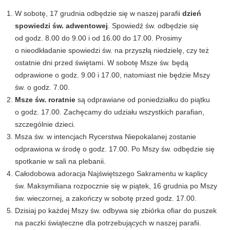
W sobotę, 17 grudnia odbędzie się w naszej parafii
dzień
spowiedzi św. adwentowej
. Spowiedź św. odbędzie się
od godz. 8.00 do 9.00 i od 16.00 do 17.00. Prosimy
o nieodkładanie spowiedzi św. na przyszłą niedzielę, czy też
ostatnie dni przed świętami. W sobotę Msze św. będą
odprawione o godz. 9.00 i 17.00, natomiast nie będzie Mszy
św. o godz. 7.00.
Msze św. roratnie
są odprawiane od poniedziałku do piątku
o godz. 17.00. Zachęcamy do udziału wszystkich parafian,
szczególnie dzieci.
Msza św. w intencjach Rycerstwa Niepokalanej zostanie
odprawiona w środę o godz. 17.00. Po Mszy św. odbędzie się
spotkanie w sali na plebanii.
Całodobowa adoracja Najświętszego Sakramentu w kaplicy
św. Maksymiliana rozpocznie się w piątek, 16 grudnia po Mszy
św. wieczornej, a zakończy w sobotę przed godz. 17.00.
Dzisiaj po każdej Mszy św. odbywa się zbiórka ofiar do puszek
na paczki świąteczne dla potrzebujących w naszej parafii.