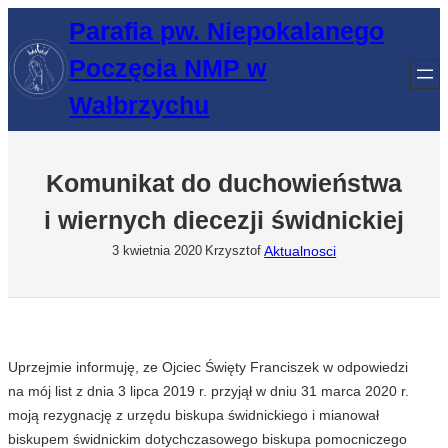
Przejdź
Parafia pw. Niepokalanego
do
Poczęcia NMP w
treści
Wałbrzychu
Komunikat do duchowieństwa
i wiernych diecezji świdnickiej
Aktualnosci
3 kwietnia 2020
Krzysztof
Uprzejmie informuję, ze Ojciec Święty Franciszek w odpowiedzi
na mój list z dnia 3 lipca 2019 r. przyjął w dniu 31 marca 2020 r.
moją rezygnację z urzędu biskupa świdnickiego i mianował
biskupem świdnickim dotychczasowego biskupa pomocniczego