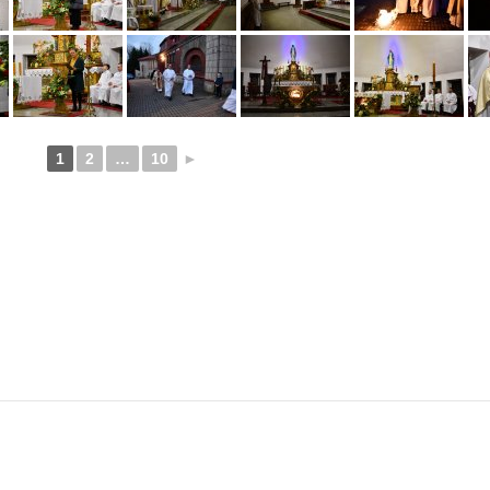
1
2
…
10
►