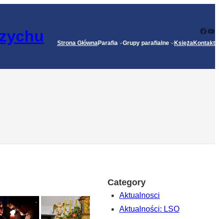
Face
Yo
rzychu
Strona Główna
Parafia
Grupy parafialne
Księża
Kontakt
Category
Aktualnosci
Aktualności: LSO