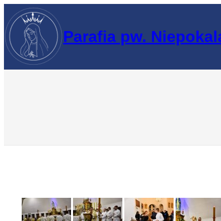
Przejdź
do
Parafia pw. Niepoka
treści