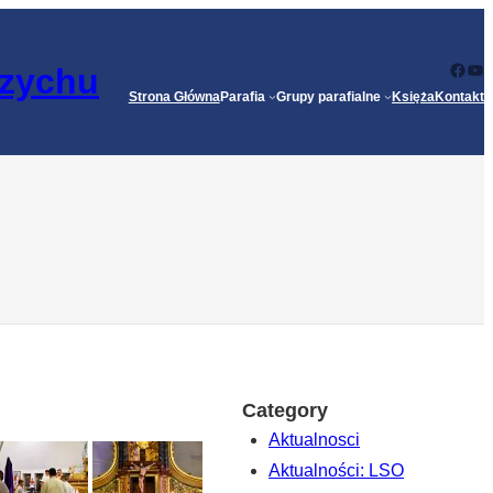
Face
Yo
rzychu
Strona Główna
Parafia
Grupy parafialne
Księża
Kontakt
Category
Aktualnosci
Aktualności: LSO