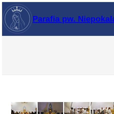
Przejdź
do
Parafia pw. Niepoka
treści