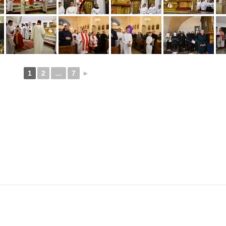
1
2
…
7
►