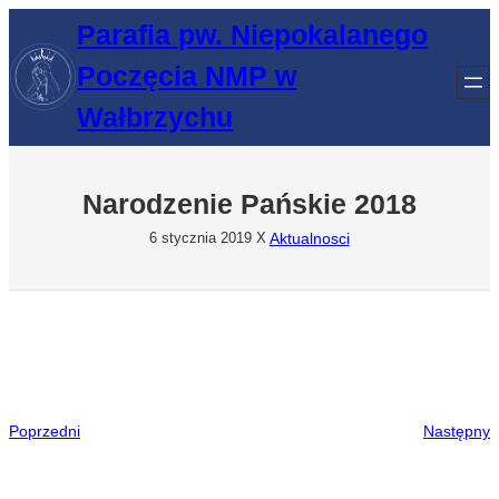
Przejdź
Parafia pw. Niepokalanego
do
Poczęcia NMP w
treści
Wałbrzychu
Narodzenie Pańskie 2018
Aktualnosci
6 stycznia 2019
X
Poprzedni
Następny