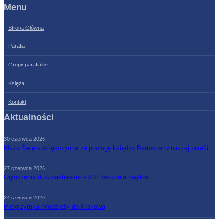
Menu
Strona Główna
Parafia
Grupy parafialne
Księża
Kontakt
Aktualności
30 czerwca 2026
Msza Święta dziękczynna za posługę księdza Bartosza w naszej parafii
27 czerwca 2026
Ogłoszenia duszpasterskie – XIII Niedziela Zwykła
24 czerwca 2026
Pielgrzymka młodzieży do Krakowa