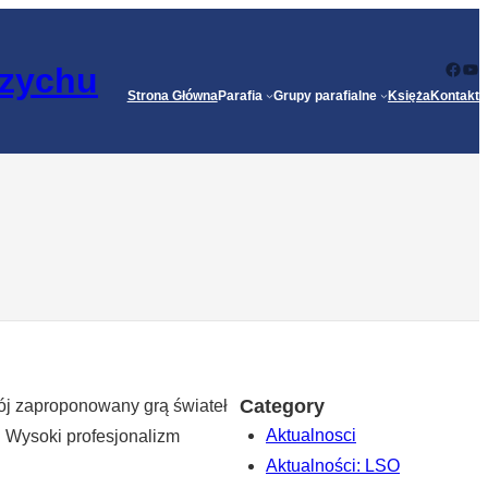
Face
Yo
rzychu
Strona Główna
Parafia
Grupy parafialne
Księża
Kontakt
Category
rój zaproponowany grą świateł
Aktualnosci
 Wysoki profesjonalizm
Aktualności: LSO