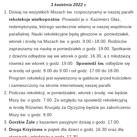
3 kwietnia 2022 r.
Dzisiaj na wszystkich Mszach św. rozpoczynamy w naszej parafii
rekolekcje wielkopostne
. Prowadzi je o. Kazimierz Głaz,
redemptorysta, którego serdecznie witamy w naszej wspólnocie
parafialnej. Nauki rekolekcyjne będą głoszone w poniedziałek,
wtorek i środę na Mszach św. o godz. 9.00 i 18.00. Rodziców
zapraszamy na naukę w poniedziałek o godz. 19.00. Spotkanie
z dziećmi odbędzie się we wtorek o godz. 16.30, a z młodzieżą
również we wtorek o godz. 19.00.
Spowiedź św.
odbędzie się
w środę od godz. 8.00 do 9.00 i od godz. 17.00 do 18.00.
Program rekolekcji jest wywieszony w gablocie przed kościołem
i zamieszczony na stronie internetowej naszej parafii.
Podczas rekolekcji, w poniedziałek, wtorek i środę, nie będzie
Mszy św. o godz. 7.00. Ze względu na spowiedź rekolekcyjną
w środę Różaniec Krucjaty za Ojczyznę będzie po zakończeniu
Mszy św. o godz. 9.00.
Gorzkie Żale
z kazaniem pasyjnym dzisiaj o godz. 17.00.
Droga Krzyżowa
w piątek dla dzieci o godz. 16.30 oraz dla
starszych i młodzieży o godz. 17.30.