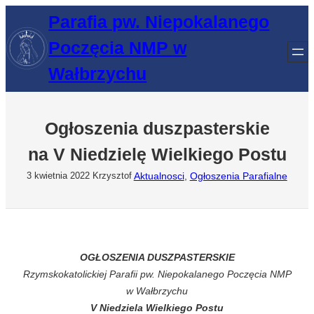
Przejdź
Parafia pw. Niepokalanego
do
Poczęcia NMP w
treści
Wałbrzychu
Ogłoszenia duszpasterskie
na V Niedzielę Wielkiego Postu
Aktualnosci
, 
Ogłoszenia Parafialne
3 kwietnia 2022
Krzysztof
OGŁOSZENIA DUSZPASTERSKIE
Rzymskokatolickiej Parafii pw. Niepokalanego Poczęcia NMP
w Wałbrzychu
V Niedziela Wielkiego Postu