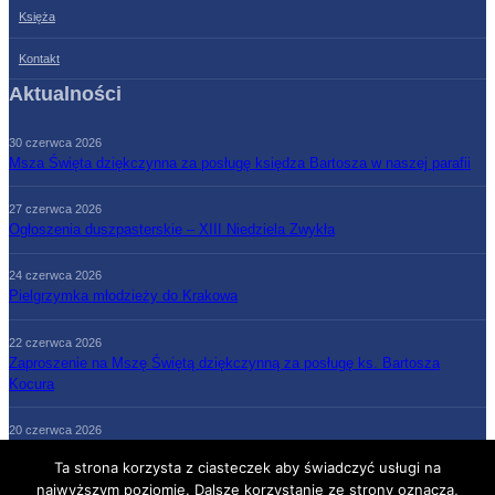
Księża
Kontakt
Aktualności
30 czerwca 2026
Msza Święta dziękczynna za posługę księdza Bartosza w naszej parafii
27 czerwca 2026
Ogłoszenia duszpasterskie – XIII Niedziela Zwykła
24 czerwca 2026
Pielgrzymka młodzieży do Krakowa
22 czerwca 2026
Zaproszenie na Mszę Świętą dziękczynną za posługę ks. Bartosza
Kocura
20 czerwca 2026
Ogłoszenia duszpasterskie – XII Niedziela Zwykła
Ta strona korzysta z ciasteczek aby świadczyć usługi na
najwyższym poziomie. Dalsze korzystanie ze strony oznacza,