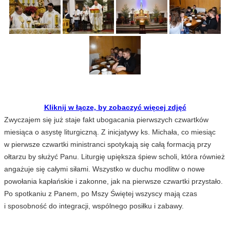
Kliknij w łącze, by zobaczyć więcej zdjęć
Zwyczajem się już staje fakt ubogacania pierwszych czwartków
miesiąca o asystę liturgiczną. Z inicjatywy ks. Michała, co miesiąc
w pierwsze czwartki ministranci spotykają się całą formacją przy
ołtarzu by służyć Panu. Liturgię upiększa śpiew scholi, która również
angażuje się całymi siłami. Wszystko w duchu modlitw o nowe
powołania kapłańskie i zakonne, jak na pierwsze czwartki przystało.
Po spotkaniu z Panem, po Mszy Świętej wszyscy mają czas
i sposobność do integracji, wspólnego posiłku i zabawy.