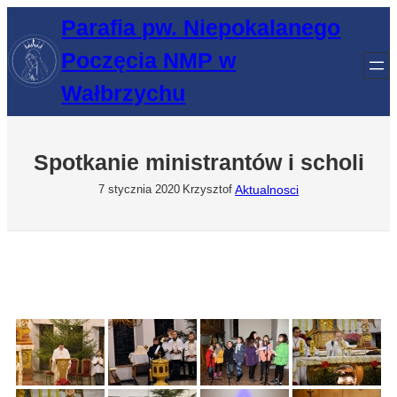
Przejdź
Parafia pw. Niepokalanego
do
Poczęcia NMP w
treści
Wałbrzychu
Spotkanie ministrantów i scholi
Aktualnosci
7 stycznia 2020
Krzysztof