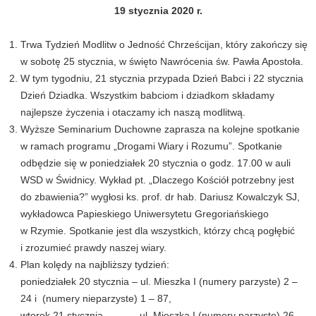
19 stycznia 2020 r.
Trwa Tydzień Modlitw o Jedność Chrześcijan, który zakończy się
w sobotę 25 stycznia, w święto Nawrócenia św. Pawła Apostoła.
W tym tygodniu, 21 stycznia przypada Dzień Babci i 22 stycznia
Dzień Dziadka. Wszystkim babciom i dziadkom składamy
najlepsze życzenia i otaczamy ich naszą modlitwą.
Wyższe Seminarium Duchowne zaprasza na kolejne spotkanie
w ramach programu „Drogami Wiary i Rozumu”. Spotkanie
odbędzie się w poniedziałek 20 stycznia o godz. 17.00 w auli
WSD w Świdnicy. Wykład pt. „Dlaczego Kościół potrzebny jest
do zbawienia?” wygłosi ks. prof. dr hab. Dariusz Kowalczyk SJ,
wykładowca Papieskiego Uniwersytetu Gregoriańskiego
w Rzymie. Spotkanie jest dla wszystkich, którzy chcą pogłębić
i zrozumieć prawdy naszej wiary.
Plan kolędy na najbliższy tydzień:
poniedziałek 20 stycznia – ul. Mieszka I (numery parzyste) 2 –
24 i (numery nieparzyste) 1 – 87,
wtorek 21 stycznia – ul. Mieszka I (numery parzyste) 26 –