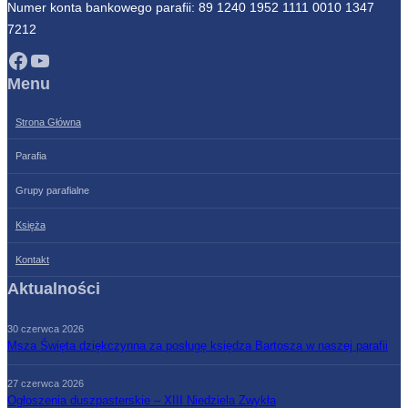
Numer konta bankowego parafii: 89 1240 1952 1111 0010 1347
7212
Facebook
YouTube
Menu
Strona Główna
Parafia
Grupy parafialne
Księża
Kontakt
Aktualności
30 czerwca 2026
Msza Święta dziękczynna za posługę księdza Bartosza w naszej parafii
27 czerwca 2026
Ogłoszenia duszpasterskie – XIII Niedziela Zwykła