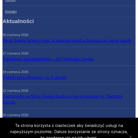
Kontakt
Aktualności
30 czerwca 2026
Msza Święta dziękczynna za posługę księdza Bartosza w naszej parafii
27 czerwca 2026
Ogłoszenia duszpasterskie – XIII Niedziela Zwykła
24 czerwca 2026
Pielgrzymka młodzieży do Krakowa
22 czerwca 2026
Zaproszenie na Mszę Świętą dziękczynną za posługę ks. Bartosza
Kocura
20 czerwca 2026
Ogłoszenia duszpasterskie – XII Niedziela Zwykła
Ta strona korzysta z ciasteczek aby świadczyć usługi na
najwyższym poziomie. Dalsze korzystanie ze strony oznacza,
że zgadzasz się na ich użycie.