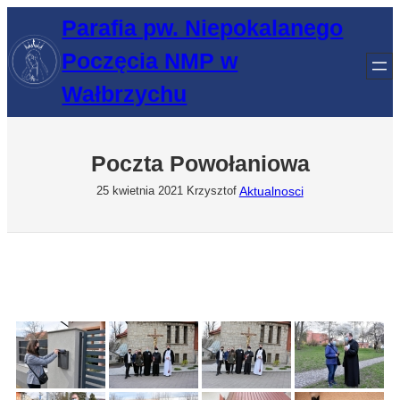
Przejdź
Parafia pw. Niepokalanego
do
Poczęcia NMP w
treści
Wałbrzychu
Poczta Powołaniowa
Aktualnosci
25 kwietnia 2021
Krzysztof