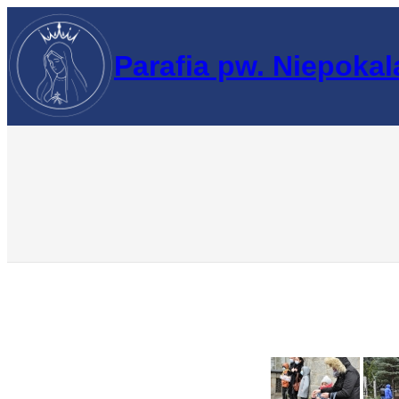
Przejdź
do
Parafia pw. Niepoka
treści