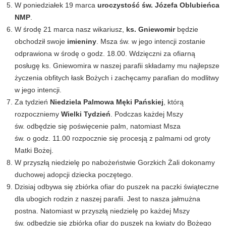
W poniedziałek 19 marca
uroczystość św. Józefa Oblubieńca
NMP
.
W środę 21 marca nasz wikariusz,
ks. Gniewomir
będzie
obchodził swoje
imieniny
. Msza św. w jego intencji zostanie
odprawiona w środę o godz. 18.00. Wdzięczni za ofiarną
posługę ks. Gniewomira w naszej parafii składamy mu najlepsze
życzenia obfitych łask Bożych i zachęcamy parafian do modlitwy
w jego intencji.
Za tydzień
Niedziela Palmowa Męki Pańskiej
, którą
rozpoczniemy
Wielki Tydzień
. Podczas każdej Mszy
św. odbędzie się poświęcenie palm, natomiast Msza
św. o godz. 11.00 rozpocznie się procesją z palmami od groty
Matki Bożej.
W przyszłą niedzielę po nabożeństwie Gorzkich Żali dokonamy
duchowej adopcji dziecka poczętego.
Dzisiaj odbywa się zbiórka ofiar do puszek na paczki świąteczne
dla ubogich rodzin z naszej parafii. Jest to nasza jałmużna
postna. Natomiast w przyszłą niedzielę po każdej Mszy
św. odbędzie się zbiórka ofiar do puszek na kwiaty do Bożego