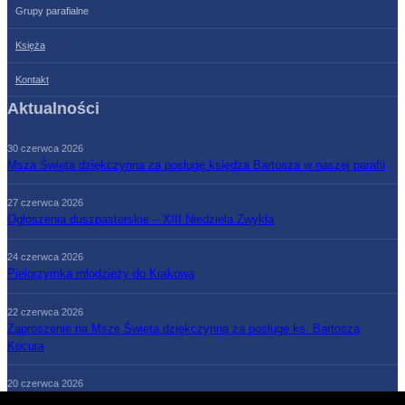
Grupy parafialne
Księża
Kontakt
Aktualności
30 czerwca 2026
Msza Święta dziękczynna za posługę księdza Bartosza w naszej parafii
27 czerwca 2026
Ogłoszenia duszpasterskie – XIII Niedziela Zwykła
24 czerwca 2026
Pielgrzymka młodzieży do Krakowa
22 czerwca 2026
Zaproszenie na Mszę Świętą dziękczynną za posługę ks. Bartosza
Kocura
20 czerwca 2026
Ogłoszenia duszpasterskie – XII Niedziela Zwykła