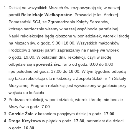
Dzisiaj na wszystkich Mszach św. rozpoczynają się w naszej
parafii
Rekolekcje Wielkopostne
. Prowadzi je ks. Andrzej
Pomazański SCJ, ze Zgromadzenia Księży Sercanów,
którego serdecznie witamy w naszej wspólnocie parafialnej.
Nauki rekolekcyjne będą głoszone w poniedziałek, wtorek i środę
na Mszach św. o godz. 9.00 i 18.00. Wszystkich małżonków
i rodziców z naszej parafii zapraszamy na naukę we wtorek
o godz. 19.00. W ostatnim dniu rekolekcji, czyli w środę,
odbędzie się
spowiedź św.
: rano od godz. 8.00 do 9.00
i po południu od godz. 17.00 do 18.00. W tym tygodniu odbędą
się także rekolekcje dla młodzieży z Zespołu Szkół nr 4 i Szkoły
Muzycznej. Program rekolekcji jest wywieszony w gablocie przy
wejściu do kościoła.
Podczas rekolekcji, w poniedziałek, wtorek i środę, nie będzie
Mszy św. o godz. 7.00.
Gorzkie Żale
z kazaniem pasyjnym dzisiaj o godz.
17.00
.
Droga Krzyżowa
w piątek o godz.
17.30
, natomiast dla dzieci
o godz.
16.30
.